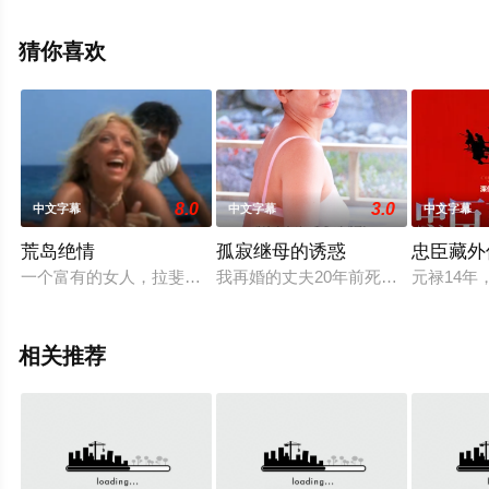
步至豆瓣电影、电视猫或剧情网等平台了解。
猜你喜欢
8.0
3.0
中文字幕
中文字幕
中文字幕
荒岛绝情
孤寂继母的诱惑
忠臣藏外
一个富有的女人，拉斐拉，和一些朋友在夏天租了一艘游艇去地
我再婚的丈夫20年前死于车祸，我
元禄14
相关推荐