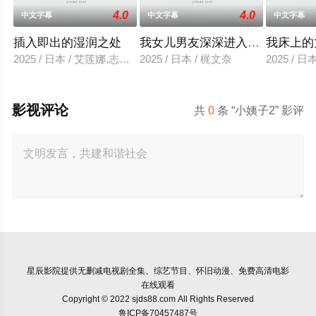
4.0
4.0
中文字幕
中文字幕
中文字幕
插入即出的湿润之处
我女儿男友深深进入我的身体
我床上的
2025 / 日本 / 艾莲娜,志美健
2025 / 日本 / 梶文奈
2025 / 
影视评论
共
0
条 “小姨子2” 影评
星辰影院
提供无删减电视剧全集、综艺节目、怀旧动漫、免费高清电影
在线观看
Copyright © 2022 sjds88.com All Rights Reserved
鲁ICP备70457487号