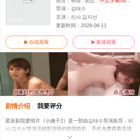
语言：
韩语
状态：
中文字幕/高清
- 
导演：
김태수
主演：
리사,김지선
中文字幕
更新时间：
2026-06-11
在线观看
极速观看


剧情介绍
我要评分
星辰影院爱情片《小姨子2》是一部由김태수导演执导，리
사,김지선等演员精彩演绎的韩国电影，手机免费观看高清
未删减完整版电影大全就上星辰影视，更多相关信息可移
