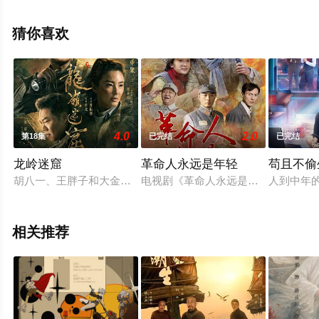
殿尊,王艺荻,杜双宇,柳珊,鲍大志,陈国庆,杨晨,曹可凡等演员
精彩演绎的中国大陆电视剧，大结局剧情已揭晓（第37集
猜你喜欢
完结），手机免费观看高清未删减完整版电视剧全集就上
星辰影视，更多相关信息可移步至豆瓣电视剧、电视猫或
剧情网等平台了解。
4.0
2.0
第18集
已完结
已完结
龙岭迷窟
革命人永远是年轻
苟且不偷
胡八一、王胖子和大金牙被村民编造的绣花鞋的故事所骗，前往
电视剧《革命人永远是年轻》，由导演
人到中年
相关推荐