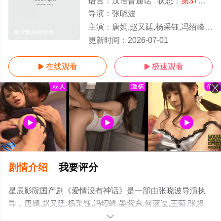
语言：
汉语普通话
状态：
第37集完结
导演：
张晓波
主演：
唐嫣,赵又廷,杨采钰,冯绍峰,晏紫东,何蓝逗,王菊,张超,陈昊森,倪虹洁,刘钧,沙宝亮,王姬,周野芒,吴玉芳,刘恩佳,李
第37集完结/全集
更新时间：
2026-07-01
在线观看
极速观看


剧情介绍
我要评分
星辰影院国产剧《爱情没有神话》是一部由张晓波导演执
导，唐嫣,赵又廷,杨采钰,冯绍峰,晏紫东,何蓝逗,王菊,张超,
陈昊森,倪虹洁,刘钧,沙宝亮,王姬,周野芒,吴玉芳,刘恩佳,李
