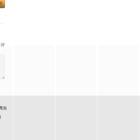
0
的喜欢。”那个夜晚
子剑因不满演习流于形式，假传指令要求真打实抗，虽引发
大生企业，实业报国的故事。甲午战争后，国家蒙羞，张謇虽高中状元，却渴
影评
爬虫
看