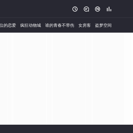




位的恋爱
疯狂动物城
谁的青春不带伤
女房客
盗梦空间