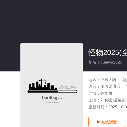
怪物2025(
别名：guaiwu2025
地区：
中国大陆
类
语言：
汉语普通话
导演：
陈文勇
主演：
刘智扬,温茉言
更新时间：
2025-10-
在线观看
