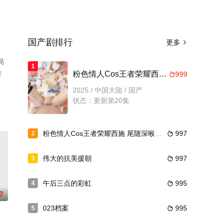
国产剧排行
更多

局
1
情
粉色情人Cos王者荣耀西施 尾随深喉到顶了 圆月弯屌狂轰白虎蜜鲍极射 67208
999

2025 / 中国大陆 / 国产
状态：更新第20集
粉色情人Cos王者荣耀西施 尾随深喉到顶了 圆月弯屌狂轰白虎蜜鲍极射 44079
997
2

伟大的抗美援朝
997
3

午后三点的彩虹
995
4

0
023档案
995
5
