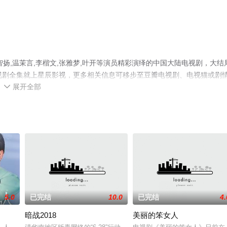
智扬,温茉言,李楷文,张雅梦,叶开等演员精彩演绎的中国大陆电视剧，大结
视剧全集就上星辰影视，更多相关信息可移步至豆瓣电视剧、电视猫或剧
展开全部

5.0
已完结
10.0
已完结
4.
暗战2018
美丽的笨女人