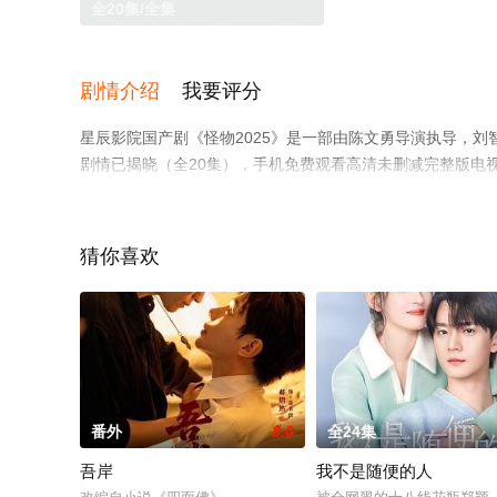
全20集/全集
剧情介绍
我要评分
星辰影院国产剧《怪物2025》是一部由陈文勇导演执导，刘
剧情已揭晓（全20集），手机免费观看高清未删减完整版电
网等平台了解。
猜你喜欢
番外
8.0
全24集
吾岸
我不是随便的人