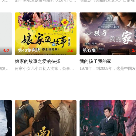
，人生信条竟是随便活活？直到救了患有心脏病的天才投资家沈一帆——他冷面
清华南地区贩毒网络的“6.28”行动大功告成之即，缉毒大队长张林
电视剧《美丽的笨女人》日前在
4.0
第40集完结
5.0
第43集
3.
娘家的故事之爱的抉择
我的孩子我的家
，故人称刘罗锅。这年偏逢朝廷三年一次的大考，刘罗锅上京赶
朝复仇之谋；十二铜人蚀骨熔金，原是天枢杀机之谜；大案弥天，对手诡谲；狄
何家小女儿小西初入沈家，烦事就接踵而来，为支持丈夫建国创业她
1978年，到2009年，这是