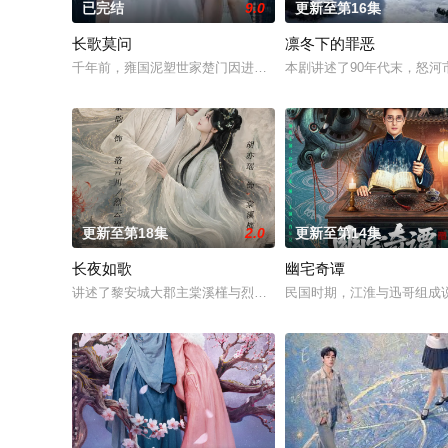
已完结
9.0
更新至第16集
长歌莫问
凛冬下的罪恶
千年前，雍国泥塑世家楚门因进贡的“十二生肖”离奇流血炸裂，
本剧讲述了90年代末，怒
更新至第18集
2.0
更新至第14集
长夜如歌
幽宅奇谭
讲述了黎安城大郡主棠溪槿与烈云峥之间曲折动人的情感，以及
民国时期，江淮与迅哥组成说