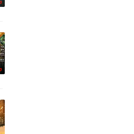
0
刑侦手段，接连破获
帅许又安与昆曲名伶荣筱楠推向不死不休的对立绝境。而他们
人程桉、恩师林晚媚的双重背叛。她从恨意中涅槃重生，借私生女桑落的身份
0
与女探长穆英搭档
科三元及第入翰林院的奇女子。十年前的她被他从死人堆里救
顾炎女儿奴的属性，请求老炮儿顾炎带自己用程序员身份卧底电诈集团以求查