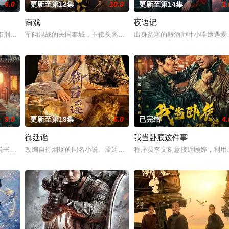
6.0
更新至第12集
10.0
更新至第14集
1.
南戏
夜语记
惨遭满门流放，楚父以死鸣冤。楚家大小姐楚梓鸢带着滔天恨意
河市刑侦支队在无普及监控、无DNA鉴定技术的支持下，通过摸排、勘查等传统
军阀混战的民国奉城，玉佛头离奇失窃，戏班主横尸戏台，将冷血少
出身贫寒的酿酒师叶小唯遭遇爱
9.0
更新至第19集
6.0
已完结
4.
御廷谣
我当卧底这件事
他们在复杂局势中坚守初心、勇敢面对困难的爱情故事。通过剧中
书班子，偶遇“白天人住屋，晚上鬼占房”的阴阳宅，江淮被掳走配“阴婚”。他
改编自行烟烟的同名小说。孟廷辉，大平王朝有史以来个以女子进士
程序员李文刻意接近顾婷，利用