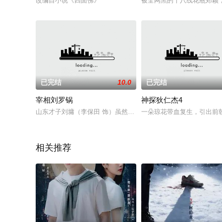
改编自小说《四面佛》
被全网黑的十八线花瓶郑颖
已完结
10.0
已完结
宰相刘罗锅
神探狄仁杰4
山东才子刘墉（李保田 饰）虽然才高八斗，但却天生是一个罗锅
一朵琼花带血复生，引出前
相关推荐