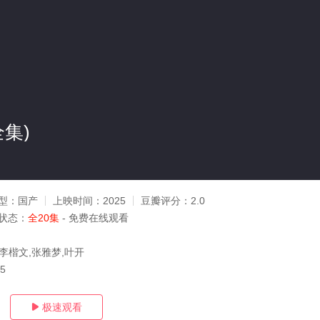
全集)
型：
国产
上映时间：
2025
豆瓣评分：
2.0
状态：
全20集
- 免费在线观看
,李楷文,张雅梦,叶开
05
极速观看
