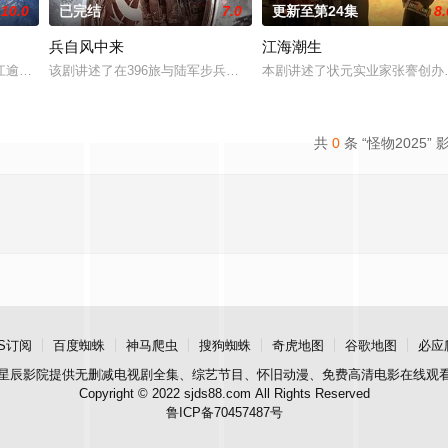
10.0
已完结
7.0
更新至第24集
8.
兵自风中来
江海潮生
江逾白长大以后，林知夏忽然对他说：“江逾白，我喜欢你，哲学和生物学意义上
该剧讲述了在396旅与陆军步兵学院联合举办的小型军事演习中，郭
本剧讲述了状元实业家张謇创办
共
0
条 “怪物2025” 
S订阅
百度蜘蛛
神马爬虫
搜狗蜘蛛
奇虎地图
谷歌地图
必应
星辰影院
提供无删减电视剧全集、综艺节目、怀旧动漫、免费高清电影在线观
Copyright © 2022 sjds88.com All Rights Reserved
鲁ICP备70457487号