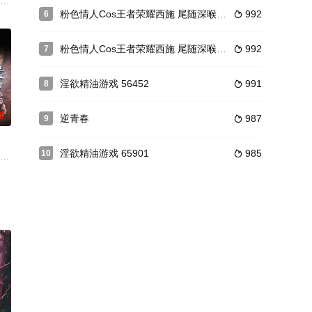
毒舌，掌控全局，却偏
伟中埋伏被枪手夺去了生命，华南地区禁毒工作一度陷入
 厦门开机，该剧汇集了王洋、何明 翰、恬妞等实力派演员参演，延用了 《麻
粉色情人Cos王者荣耀西施 尾随深喉到顶了 圆月弯屌狂轰白虎蜜鲍极射 69079
992
6

粉色情人Cos王者荣耀西施 尾随深喉到顶了 圆月弯屌狂轰白虎蜜鲍极射 14343
992
7

淫欲精油游戏 56452
991
8

0
逆青春
987
9

淫欲精油游戏 65901
985
10

公重临，匡扶正义；武
毅然辞掉工作，又得在公公前妻林春燕与婆婆秋苹以及大嫂玉
中国发生巨变的激荡三十年。通过幺婶的一家，写的却并不只是她们一家的人生，而