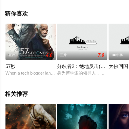
手机免费观看高清未删减完整版电影大全就上星辰影视，
更多相关信息可移步至豆瓣电影、电视猫或剧情网等平台
猜你喜欢
了解。
4.0
7.0
正片
正片
HD中字
57秒
分歧者2：绝地反击(原声版)
大佛回国
When a tech blogger lands an interview with a tech guru a
身为博学派的领导人，珍宁（凯特·温丝莱特 K
相关推荐