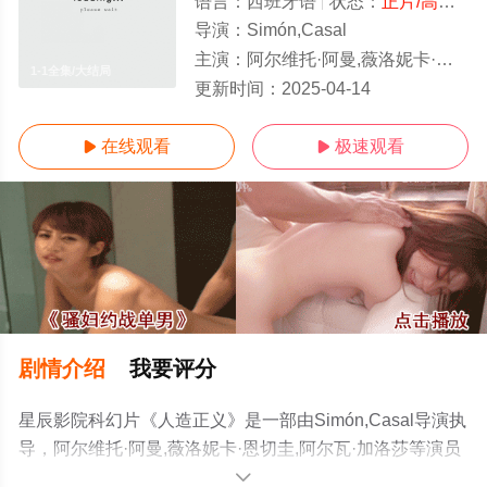
语言：
西班牙语
状态：
正片/高清
- 
导演：
Simón,Casal
主演：
阿尔维托·阿曼,薇洛妮卡·恩切圭,阿尔瓦·加洛莎
1-1全集/大结局
更新时间：
2025-04-14
在线观看
极速观看


剧情介绍
我要评分
星辰影院科幻片《人造正义》是一部由Simón,Casal导演执
导，阿尔维托·阿曼,薇洛妮卡·恩切圭,阿尔瓦·加洛莎等演员
精彩演绎的西班牙电影，大结局剧情已揭晓（1-1全集），
