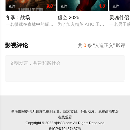
9.0
4.0
正片
正片
正片
冬季：战场
虚空 2026
灵魂伴侣
一名躲藏在森林中的叛军士兵，遭到人工智能控制政权的追捕，
为了加入精英 ATIC 卫队，阿兰
一名男子
影视评论
共
0
条 “人造正义” 影评
星辰影院
提供无删减电视剧全集、综艺节目、怀旧动漫、免费高清电影
在线观看
Copyright © 2022 sjds88.com All Rights Reserved
鲁ICP备70457487号