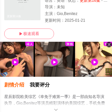
语言：
英语
状态：
更新第16集
- 免费在线观看
导演：
未知
主演：
Gio,Benitez
更新第16集
更新时间：
2025-01-21
极速观看

剧情介绍
我要评分
星辰影院欧美综艺《幸免于难第一季》是一部由知名导演
执导，Gio,Benitez等演员精彩演绎的美国综艺，手机免费
观看高清未删减完整版综艺节目就上星辰影视，更多相关
