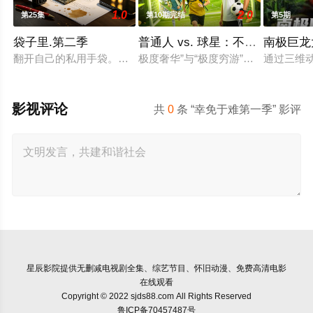
1.0
2.0
第25集
第10期完结
第5期
袋子里.第二季
普通人 vs. 球星：不惜一切代价
南极巨龙
翻开自己的私用手袋。向观众展示并分享她们包包里必不可少、
极度奢华”与“极度穷游”进行终极对比
通过三维
影视评论
共
0
条 “幸免于难第一季” 影评
星辰影院
提供无删减电视剧全集、综艺节目、怀旧动漫、免费高清电影
在线观看
Copyright © 2022 sjds88.com All Rights Reserved
鲁ICP备70457487号