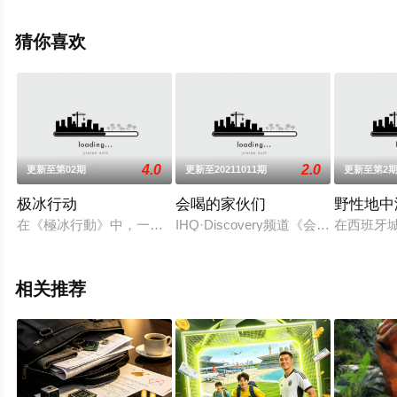
信息可移步至豆瓣综艺、电视猫或剧情网等平台了解。
猜你喜欢
4.0
2.0
更新至第02期
更新至20211011期
更新至第2
极冰行动
会喝的家伙们
野性地中
在《極冰行動》中，一隊由科學家及探險家組成的團隊前往格陵
IHQ·Discovery频道《会喝的家伙们》
在西班牙
相关推荐