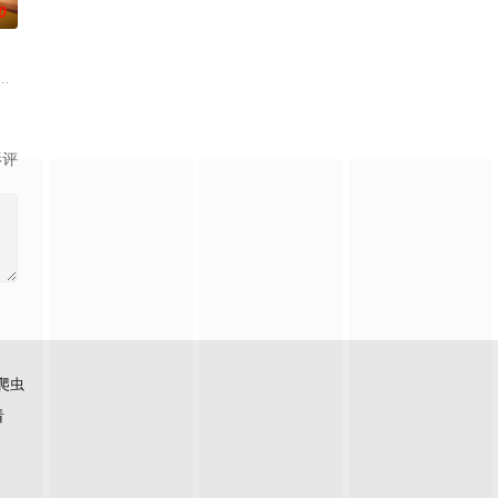
0
夜情，也分过婚。他甚至用糖果戒指求过婚。但现在，在新节目《让我们嫁给哈
影评
爬虫
看