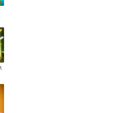
0
t Went Down》带您走进音乐界最热门歌曲的幕后，由艺人亲自讲述。
0
代
意想不到的随身私物，展现镜头下最真实、亲密的生活细节
对比