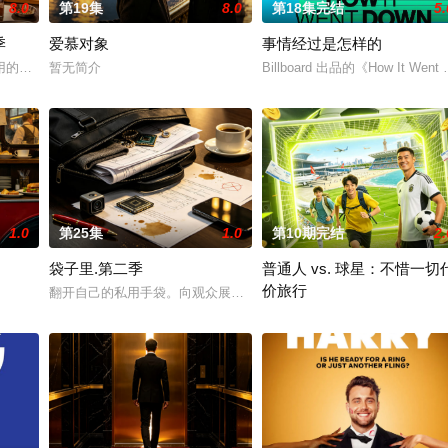
8.0
第19集
8.0
第18集完结
5.
季
爱慕对象
事情经过是怎样的
用的烹饪技巧和专业的烧烤建议，帮助家庭厨师提升烧烤信心
暂无简介
Billboard 出品的《How I
1.0
第25集
1.0
第10期完结
2.
袋子里.第二季
普通人 vs. 球星：不惜一切
价旅行
历史的老宅、重现当地历史与精湛工艺的过程
翻开自己的私用手袋。向观众展示并分享她们包包里必不可少、甚至
极度奢华”与“极度穷游”进行终极