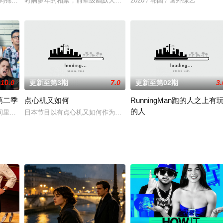
也納的藝術史博物館，館內收藏了數代哈布斯堡帝國統治者珍藏的
狗锦标赛方面表示，全炫茂和Red Velvet的JOY被选为MC，将转播偶像牵犬手
时隔多年的相聚，前辈级幽默大放送；欣赏大前辈们的Vlog，惊喜连
2020 / 韩国 / 国外综艺
10.0
更新至第3期
7.0
更新至第02期
3.
第二季
点心机又如何
RunningMan跑的人之上有
的人
Doniven)、黃嘉雯(Carmaney)前
间里，进行一场毫无保留的智力、笑话、即兴和肢体喜剧的较量；目标是成为房
日本节目以有点心机又如何作为主题，邀请5位颇有心得的女生，分享
在视频平台Disney+播放的《Ru