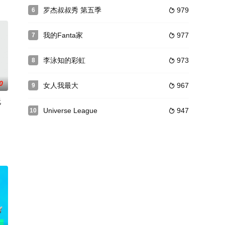
和宠
连；创意频出,前后辈们燃烧起来的热情。究竟PD们会
罗杰叔叔秀 第五季
979
6

我的Fanta家
977
7

李泳知的彩虹
973
8

0
女人我最大
967
9

玩
Universe League
947
10

间里最后一个笑的人，
12招联谊活动心机动作。
nning Man：跑的人之上有玩的人》是韩国代表综艺之一《Running M