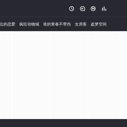




位的恋爱
疯狂动物城
谁的青春不带伤
女房客
盗梦空间