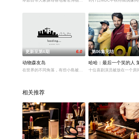
本節目帶大家探尋各地著名博物館的前世今生。本集首先參觀維
9月7日MBC中秋特辑偶像狗
更新至第6期
6.0
第06集完结
动物森友岛
哈哈：最后一个笑的人 
在世界的不同角落，有些小島被某些動物盤踞，成了動物王國！主持陳國麟(
十位喜剧演员被放在一个房
相关推荐