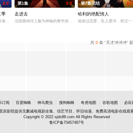
8.0
第1集
9.0
第7集完结
10.
二季
走进去
哈利的绝配情人
任务，踏上长达3亿年的发现之旅，了解恐龙和大森林曾经是怎
美食梦想变成现实
法国塞纳河上极为神秘的奢华游轮旅行
他谈过恋爱，坠入爱河，有过一
共
0
条 “天才冲冲冲” 
S订阅
百度蜘蛛
神马爬虫
搜狗蜘蛛
奇虎地图
谷歌地图
必应
星辰影院
提供无删减电视剧全集、综艺节目、怀旧动漫、免费高清电影在线观
Copyright © 2022 sjds88.com All Rights Reserved
鲁ICP备70457487号