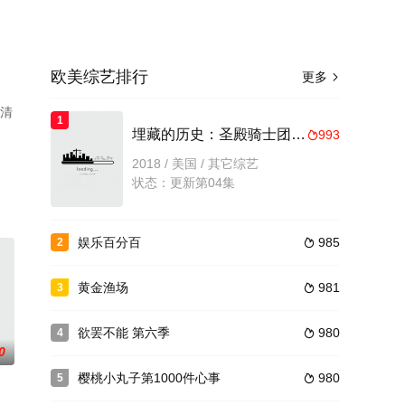
欧美综艺排行
更多

高清
1
埋藏的历史：圣殿骑士团和圣杯
993

2018 / 美国 / 其它综艺
状态：更新第04集
娱乐百分百
985
2

黄金渔场
981
3

欲罢不能 第六季
980
4

0
樱桃小丸子第1000件心事
980
5
