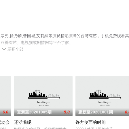
宗宪,徐乃麟,曾国城,艾莉絲等演员精彩演绎的台湾综艺，手机免费观看
至豆瓣综艺、电视猫或剧情网等平台了解。
展开全部

6.0
更新至20201005期
5.0
更新至20201001期
8.
运动会
还活着呢
馋方便面的时间