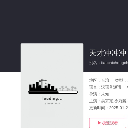
天才冲冲冲
别名：tiancaichongch
地区：
台湾
类型：
语言：
汉语普通话
导演：
未知
主演：
吴宗宪,徐乃麟
更新时间：
2025-01-
极速观看
