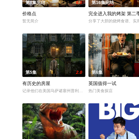
第8集完结
6.0
第16集完结
价格点
完全进入我的烤架 第二
暂无简介
分享了大胆的烧烤食谱、实
第5集
2.0
第6集
有历史的房屋
英国值得一试
记录他们在美国马萨诸塞州普利茅斯及周边地区修复长达数百年
热门美食探店