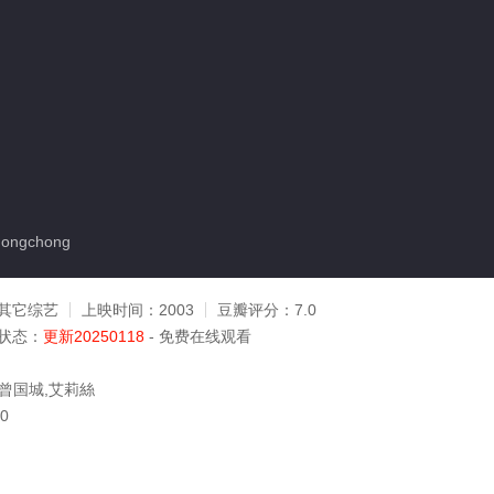
ongchong
其它综艺
上映时间：
2003
豆瓣评分：
7.0
状态：
更新20250118
- 免费在线观看
,曾国城,艾莉絲
20