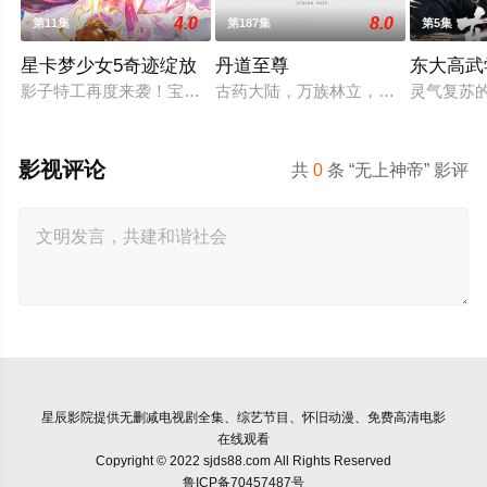
4.0
8.0
第11集
第187集
第5集
星卡梦少女5奇迹绽放
丹道至尊
东大高武
影子特工再度来袭！宝石族精灵竟然成了关键所在！东方桃子与
古药大陆，万族林立，丹师为尊，阴
灵气复苏
影视评论
共
0
条 “无上神帝” 影评
星辰影院
提供无删减电视剧全集、综艺节目、怀旧动漫、免费高清电影
在线观看
Copyright © 2022 sjds88.com All Rights Reserved
鲁ICP备70457487号