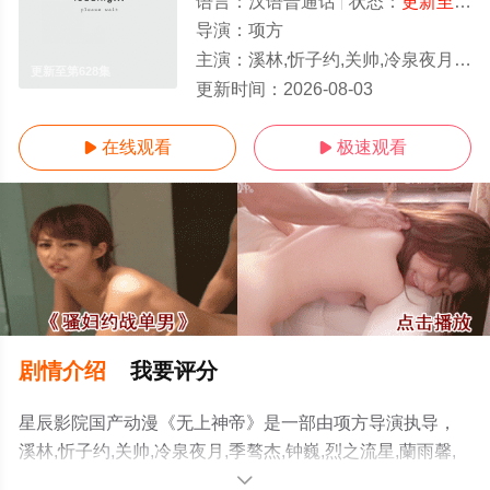
语言：
汉语普通话
状态：
更新至第628集
导演：
项方
主演：
溪林,忻子约,关帅,冷泉夜月,季骜杰,钟巍,烈之流星,蘭雨馨,张妮,徐翔,Akira明,柳知萧
更新至第628集
更新时间：
2026-08-03
在线观看
极速观看


剧情介绍
我要评分
星辰影院国产动漫《无上神帝》是一部由项方导演执导，
溪林,忻子约,关帅,冷泉夜月,季骜杰,钟巍,烈之流星,蘭雨馨,
张妮,徐翔,Akira明,柳知萧等演员精彩演绎的中国大陆动
