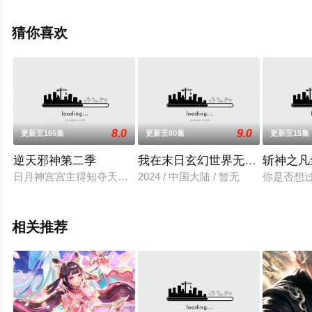
漫，手机免费观看高清未删减完整版动漫全集就上星辰影
视，更多相关信息可移步至豆瓣动漫、电视猫或剧情网等
猜你喜欢
平台了解。
8.0
9.0
更新至165集
更新至80集
更新至15集
逆天邪神第二季
我在末日玄幻世界无敌了
斩神之凡
日月神宫宫主得知夺天老人现身，定下阳谋，不得罪夺天的情况
2024 / 中国大陆 / 暂无
你是否想
相关推荐